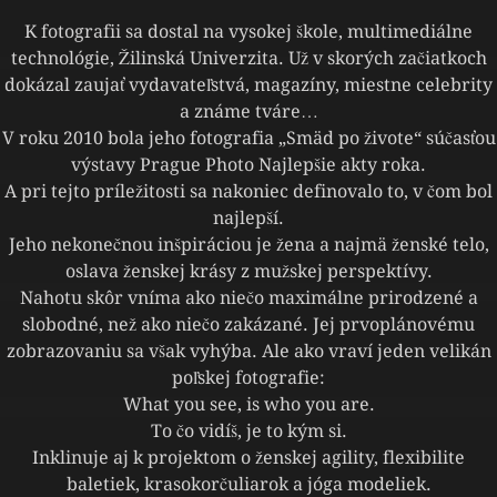
K fotografii sa dostal na vysokej škole, multimediálne
technológie, Žilinská Univerzita. Už v skorých začiatkoch
dokázal zaujať vydavateľstvá, magazíny, miestne celebrity
a známe tváre…
V roku 2010 bola jeho fotografia „Smäd po živote“ súčasťou
výstavy Prague Photo Najlepšie akty roka.
A pri tejto príležitosti sa nakoniec definovalo to, v čom bol
najlepší.
Jeho nekonečnou inšpiráciou je žena a najmä ženské telo,
oslava ženskej krásy z mužskej perspektívy.
Nahotu skôr vníma ako niečo maximálne prirodzené a
slobodné, než ako niečo zakázané. Jej prvoplánovému
zobrazovaniu sa však vyhýba. Ale ako vraví jeden velikán
poľskej fotografie:
What you see, is who you are.
To čo vidíš, je to kým si.
Inklinuje aj k projektom o ženskej agility, flexibilite
baletiek, krasokorčuliarok a jóga modeliek.