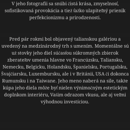
V jeho fotografii sa snúbi čistá krása, zmyselnosť,
sofistikovaná provokácia a tiež ťažko ulapiteľný prienik
perfekcionizmu a prirodzenosti.
Pred pár rokmi bol objavený talianskou galériou a
uvedený na medzinárodný trh s umením. Momentálne sú
už stovky jeho diel súčasťou súkromných zbierok
zberateľov umenia hlavne vo Francúzsku, Taliansku,
Nemecku, Belgicku, Holandsku, Španielsku, Portugalsku,
Švajčiarsku, Luxembursku, ale i v Británii, USA či dokonca
Rumunsku i na Taiwane. Jeho meno naberá na sile, takže
kúpa jeho diela môže byť nielen výnimočným estetickým
doplnkom interiéru, Vašim odrazom vkusu, ale aj veľmi
výhodnou investíciou.